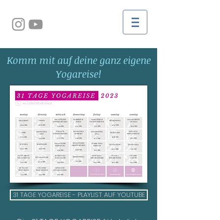
Komm mit auf deine ganz eigene
Yogareise!
31 TAGE YOGAREISE - PLAYLIST AUF YOUTUBE