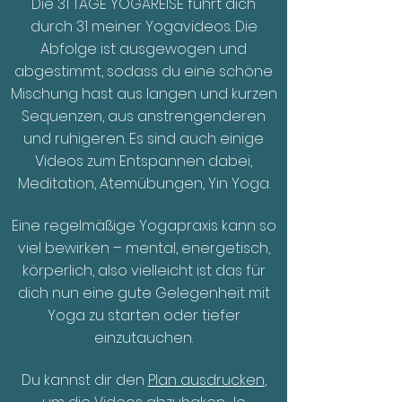
Die 31 TAGE YOGAREISE führt dich
durch 31 meiner Yogavideos. Die
Abfolge ist ausgewogen und
abgestimmt, sodass du eine schöne
Mischung hast aus langen und kurzen
Sequenzen, aus anstrengenderen
und ruhigeren. Es sind auch einige
Videos zum Entspannen dabei,
Meditation, Atemübungen, Yin Yoga.
Eine regelmäßige Yogapraxis kann so
viel bewirken – mental, energetisch,
körperlich, also vielleicht ist das für
dich nun eine gute Gelegenheit mit
Yoga zu starten oder tiefer
einzutauchen.
Du kannst dir den
Plan ausdrucken
,